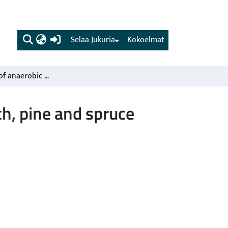
(current)
Selaa Jukuria
Kokoelmat
On the effect of anaerobic media upon the roots of birch, pine and spruce seedlings.
ch, pine and spruce