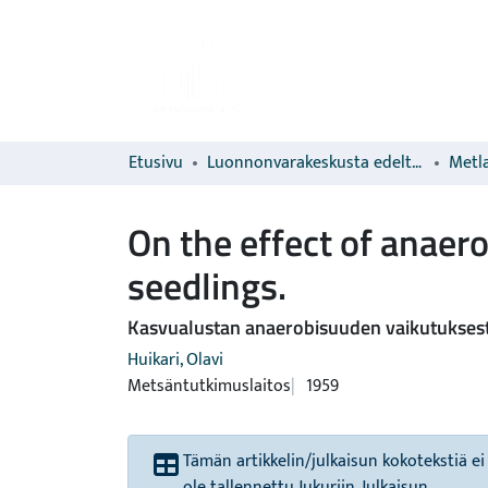
Etusivu
Luonnonvarakeskusta edeltävien organisaatioiden sarjat
Metla
On the effect of anaero
seedlings.
Kasvualustan anaerobisuuden vaikutuksesta
Huikari, Olavi
Metsäntutkimuslaitos
1959
Tämän artikkelin/julkaisun kokotekstiä ei
ole tallennettu Jukuriin. Julkaisun