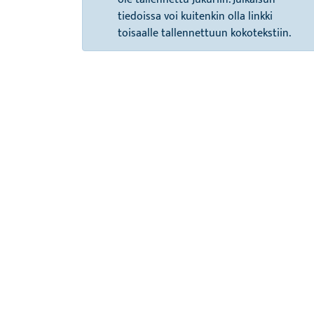
tiedoissa voi kuitenkin olla linkki
toisaalle tallennettuun kokotekstiin.