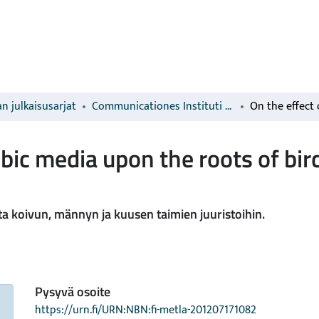
n julkaisusarjat
Communicationes Instituti Forestalis Fenniae
bic media upon the roots of bir
 koivun, männyn ja kuusen taimien juuristoihin.
Pysyvä osoite
https://urn.fi/URN:NBN:fi-metla-201207171082