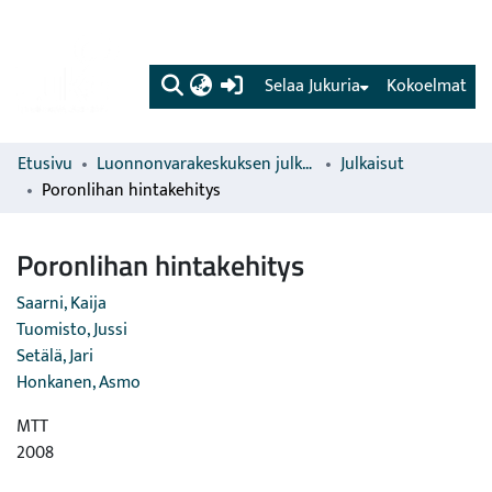
(current)
Selaa Jukuria
Kokoelmat
Etusivu
Luonnonvarakeskuksen julkaisut
Julkaisut
Poronlihan hintakehitys
Poronlihan hintakehitys
Saarni, Kaija
Tuomisto, Jussi
Setälä, Jari
Honkanen, Asmo
MTT
2008