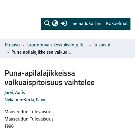
(current)
Selaa Jukuria
Kokoelmat
Etusivu
Luonnonvarakeskuksen julkaisut
Julkaisut
Puna-apilalajikkeissa valkuaispitoisuus vaihtelee
Puna-apilalajikkeissa
valkuaispitoisuus vaihtelee
Järvi, Aulis
Nykänen-Kurki, Päivi
Maaseudun Tulevaisuus
Maaseudun Tulevaisuus
1996