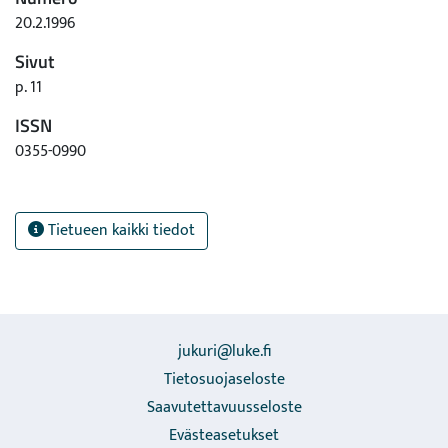
20.2.1996
Sivut
p. 11
ISSN
0355-0990
Tietueen kaikki tiedot
jukuri@luke.fi
Tietosuojaseloste
Saavutettavuusseloste
Evästeasetukset