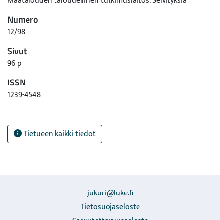
Maatalouden taloudellinen tutkimuslaitos. Selvityksiä
Numero
12/98
Sivut
96 p
ISSN
1239-4548
Tietueen kaikki tiedot
jukuri@luke.fi
Tietosuojaseloste