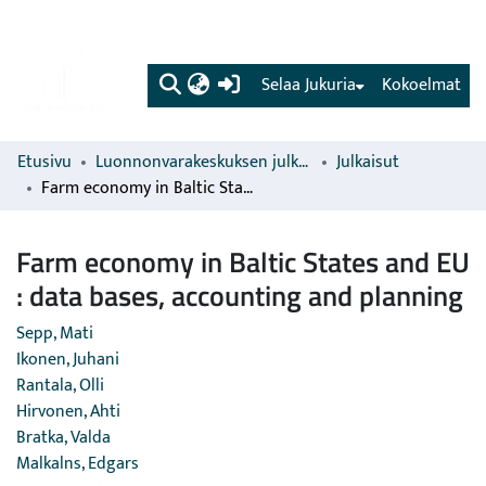
(current)
Selaa Jukuria
Kokoelmat
Etusivu
Luonnonvarakeskuksen julkaisut
Julkaisut
Farm economy in Baltic States and EU : data bases, accounting and planning
Farm economy in Baltic States and EU
: data bases, accounting and planning
Sepp, Mati
Ikonen, Juhani
Rantala, Olli
Hirvonen, Ahti
Bratka, Valda
Malkalns, Edgars