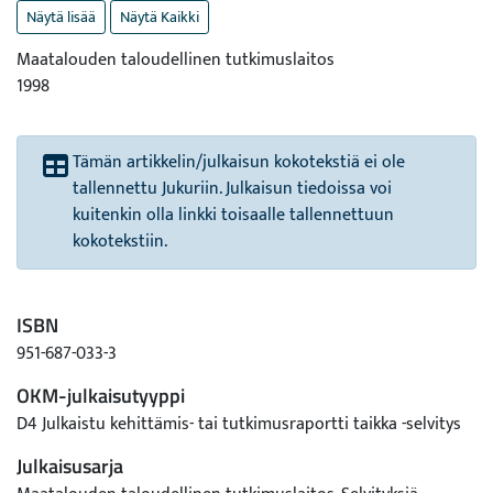
Näytä lisää
Näytä Kaikki
Maatalouden taloudellinen tutkimuslaitos
1998
Tämän artikkelin/julkaisun kokotekstiä ei ole
tallennettu Jukuriin. Julkaisun tiedoissa voi
kuitenkin olla linkki toisaalle tallennettuun
kokotekstiin.
ISBN
951-687-033-3
OKM-julkaisutyyppi
D4 Julkaistu kehittämis- tai tutkimusraportti taikka -selvitys
Julkaisusarja