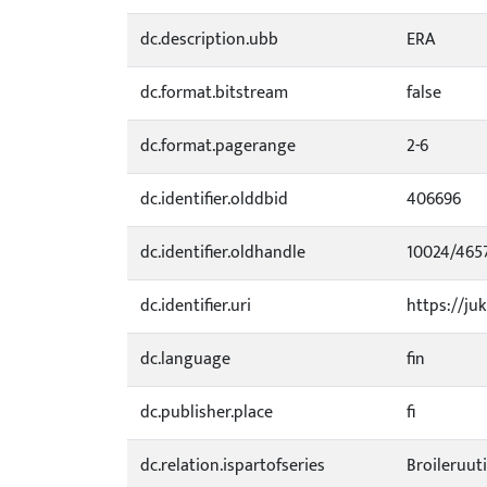
dc.description.ubb
ERA
dc.format.bitstream
false
dc.format.pagerange
2-6
dc.identifier.olddbid
406696
dc.identifier.oldhandle
10024/465
dc.identifier.uri
https://juk
dc.language
fin
dc.publisher.place
fi
dc.relation.ispartofseries
Broileruut