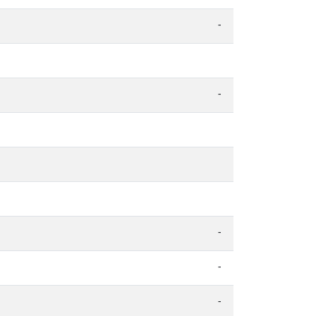
-
-
-
-
-