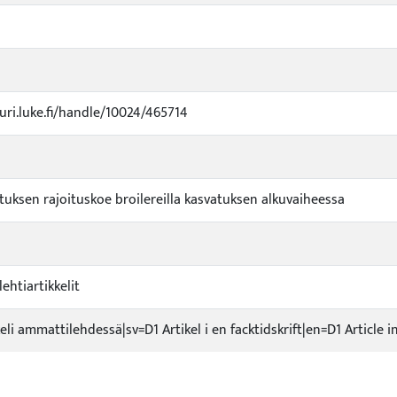
kuri.luke.fi/handle/10024/465714
uksen rajoituskoe broilereilla kasvatuksen alkuvaiheessa
ehtiartikkelit
keli ammattilehdessä|sv=D1 Artikel i en facktidskrift|en=D1 Article i