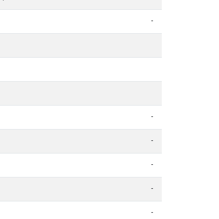
-
-
-
-
-
-