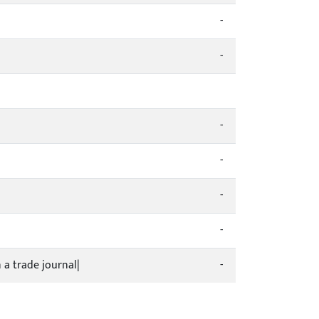
-
-
-
-
-
-
n a trade journal|
-