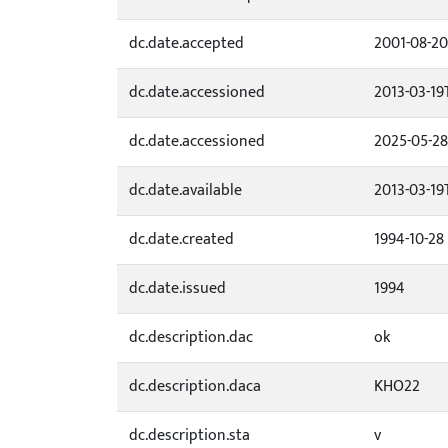
dc.date.accepted
2001-08-20
dc.date.accessioned
2013-03-19
dc.date.accessioned
2025-05-28
dc.date.available
2013-03-19
dc.date.created
1994-10-28
dc.date.issued
1994
dc.description.dac
ok
dc.description.daca
KHO22
dc.description.sta
v