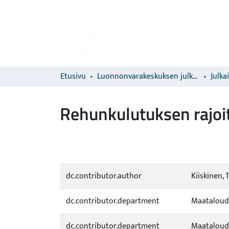
Etusivu
Luonnonvarakeskuksen julkaisut
Julka
Rehunkulutuksen rajoit
dc.contributor.author
Kiiskinen,
dc.contributor.department
Maataloude
dc.contributor.department
Maataloude