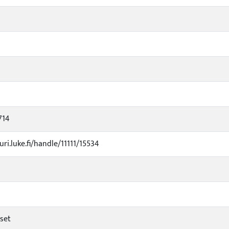
714
uri.luke.fi/handle/11111/15534
iset