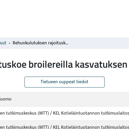
isut
Rehunkulutuksen rajoituskoe broilereilla kasvatuksen alkuvaiheessa
uskoe broilereilla kasvatuksen
Tietueen suppeat tiedot
 Tuomo
n tutkimuskeskus (MTT) / KEL Kotieläintuotannon tutkimuslaitos
n tutkimuskeskus (MTT) / KEL Kotieläintuotannon tutkimuslaitos