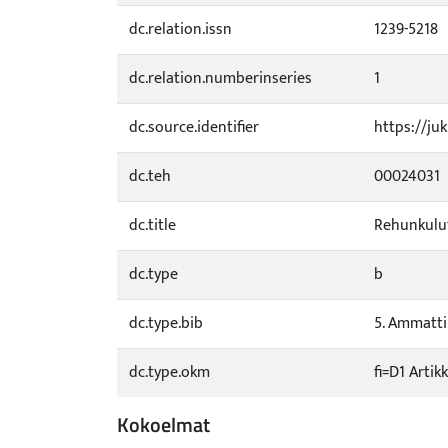
dc.relation.issn
1239-5218
dc.relation.numberinseries
1
dc.source.identifier
https://ju
dc.teh
00024031
dc.title
Rehunkulut
dc.type
b
dc.type.bib
5. Ammattil
dc.type.okm
fi=D1 Artik
Kokoelmat