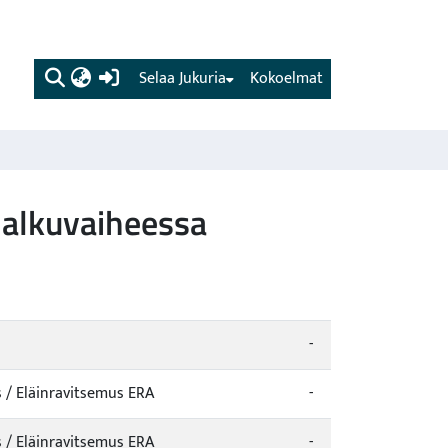
(current)
Selaa Jukuria
Kokoelmat
 alkuvaiheessa
-
 / Eläinravitsemus ERA
-
 / Eläinravitsemus ERA
-