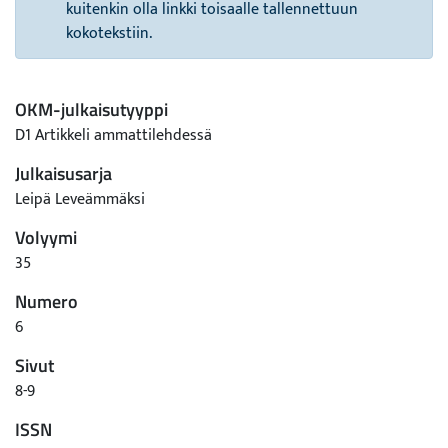
kuitenkin olla linkki toisaalle tallennettuun
kokotekstiin.
OKM-julkaisutyyppi
D1 Artikkeli ammattilehdessä
Julkaisusarja
Leipä Leveämmäksi
Volyymi
35
Numero
6
Sivut
8-9
ISSN