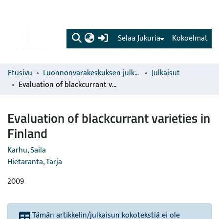
(current)
Selaa Jukuria
Kokoelmat
Etusivu
Luonnonvarakeskuksen julkaisut
Julkaisut
Evaluation of blackcurrant varieties in Finland
Evaluation of blackcurrant varieties in
Finland
Karhu, Saila
Hietaranta, Tarja
2009
Tämän artikkelin/julkaisun kokotekstiä ei ole