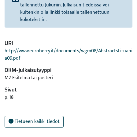
tallennettu Jukuriin. Julkaisun tiedoissa voi
kuitenkin olla linkki toisaalle tallennettuun
kokotekstiin.
URI
http://www.euroberry.it/documents/wgm08/AbstractsLituani
a09.pdf
OKM-julkaisutyyppi
M2 Esitelmä tai posteri
Sivut
p. 18
Tietueen kaikki tiedot