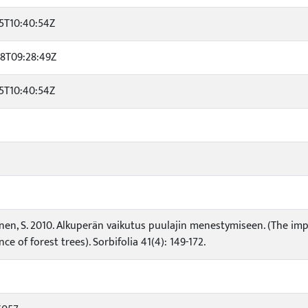
5T10:40:54Z
28T09:28:49Z
5T10:40:54Z
nen, S. 2010. Alkuperän vaikutus puulajin menestymiseen. (The im
e of forest trees). Sorbifolia 41(4): 149-172.