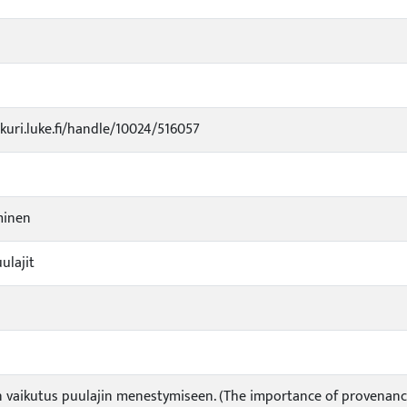
ukuri.luke.fi/handle/10024/516057
minen
ulajit
 vaikutus puulajin menestymiseen. (The importance of provenance