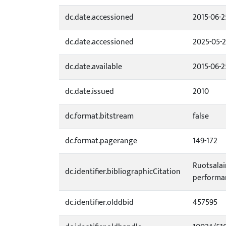
dc.date.accessioned
2015-06-2
dc.date.accessioned
2025-05-
dc.date.available
2015-06-2
dc.date.issued
2010
dc.format.bitstream
false
dc.format.pagerange
149-172
Ruotsalai
dc.identifier.bibliographicCitation
performanc
dc.identifier.olddbid
457595