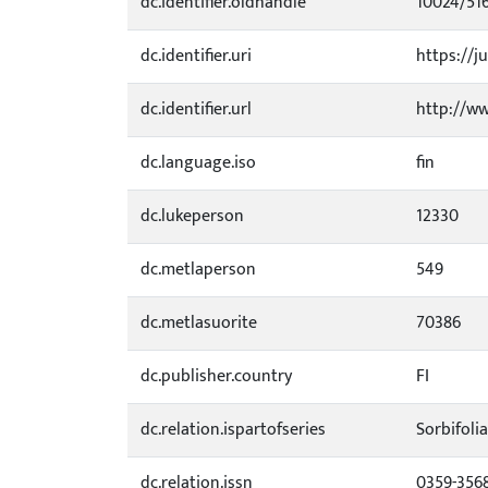
dc.identifier.oldhandle
10024/51
dc.identifier.uri
https://ju
dc.identifier.url
http://ww
dc.language.iso
fin
dc.lukeperson
12330
dc.metlaperson
549
dc.metlasuorite
70386
dc.publisher.country
FI
dc.relation.ispartofseries
Sorbifolia
dc.relation.issn
0359-356