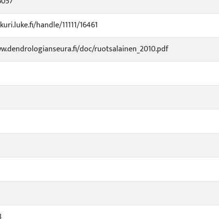
6057
kuri.luke.fi/handle/11111/16461
w.dendrologianseura.fi/doc/ruotsalainen_2010.pdf
8