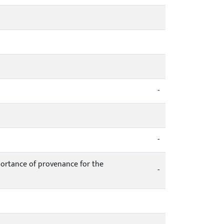
-
-
portance of provenance for the
-