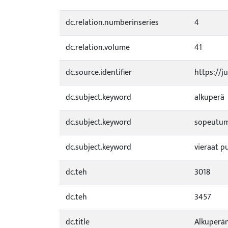
dc.relation.numberinseries
4
dc.relation.volume
41
dc.source.identifier
https://j
dc.subject.keyword
alkuperä
dc.subject.keyword
sopeutu
dc.subject.keyword
vieraat pu
dc.teh
3018
dc.teh
3457
dc.title
Alkuperän