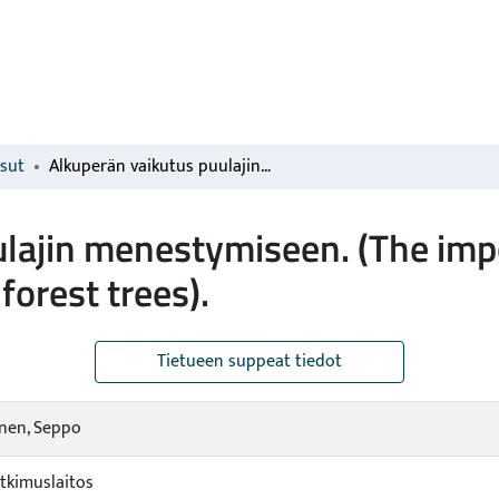
isut
Alkuperän vaikutus puulajin menestymiseen. (The importance of provenance for the performance of forest trees).
ulajin menestymiseen. (The im
forest trees).
Tietueen suppeat tiedot
nen, Seppo
tkimuslaitos