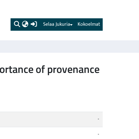
(current)
Selaa Jukuria
Kokoelmat
portance of provenance
-
-