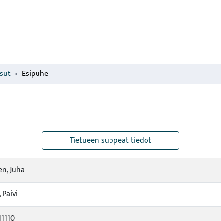
isut
Esipuhe
Tietueen suppeat tiedot
n, Juha
 Päivi
11110