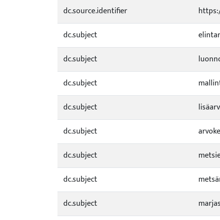
dc.source.identifier
https:
dc.subject
elinta
dc.subject
luonn
dc.subject
malli
dc.subject
lisäar
dc.subject
arvoke
dc.subject
metsie
dc.subject
metsä
dc.subject
marja