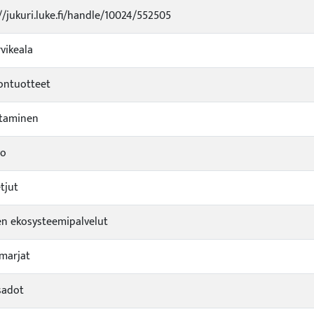
//jukuri.luke.fi/handle/10024/552505
rvikeala
ontuotteet
ntaminen
vo
tjut
n ekosysteemipalvelut
marjat
sadot