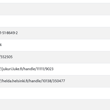
1-51-8649-2
4
/552505
//jukuri.luke.fi/handle/11111/9023
//helda.helsinki.fi/handle/10138/350477