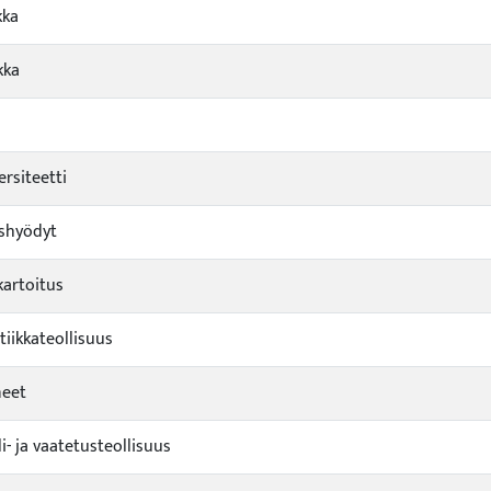
kka
kka
ersiteetti
yshyödyt
artoitus
iikkateollisuus
neet
li- ja vaatetusteollisuus