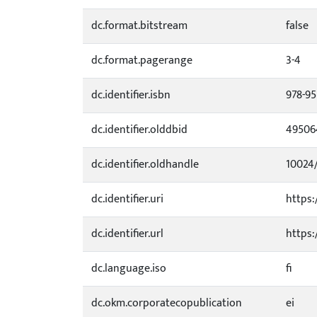
dc.format.bitstream
false
dc.format.pagerange
3-4
dc.identifier.isbn
978-95
dc.identifier.olddbid
49506
dc.identifier.oldhandle
10024
dc.identifier.uri
https:
dc.identifier.url
https:
dc.language.iso
fi
dc.okm.corporatecopublication
ei