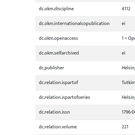
dc.okm.discipline
4112
dc.okm.internationalcopublication
ei
dc.okm.openaccess
1 = Op
dc.okm.selfarchived
ei
dc.publisher
Helsin
dc.relation.ispartof
Tutkim
dc.relation.ispartofseries
Helsin
dc.relation.issn
1796-
dc.relation.volume
221