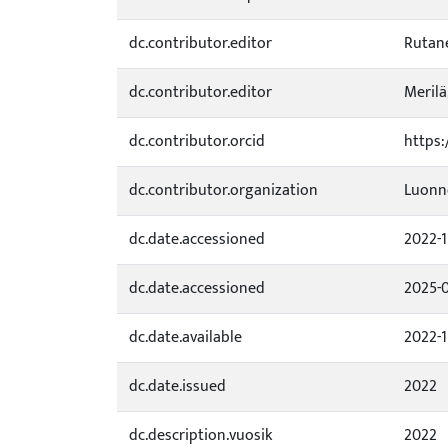
dc.contributor.editor
Rutane
dc.contributor.editor
Merilä,
dc.contributor.orcid
https:
dc.contributor.organization
Luonn
dc.date.accessioned
2022-1
dc.date.accessioned
2025-0
dc.date.available
2022-1
dc.date.issued
2022
dc.description.vuosik
2022