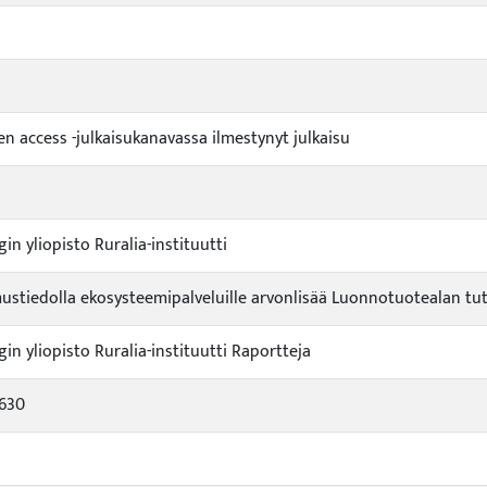
en access -julkaisukanavassa ilmestynyt julkaisu
gin yliopisto Ruralia-instituutti
ustiedolla ekosysteemipalveluille arvonlisää Luonnotuotealan tut
gin yliopisto Ruralia-instituutti Raportteja
0630