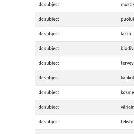
dc.subject
musti
dc.subject
puolu
dc.subject
lakka
dc.subject
biodiv
dc.subject
terve
dc.subject
kaukok
dc.subject
kosmet
dc.subject
väriai
dc.subject
tekstii