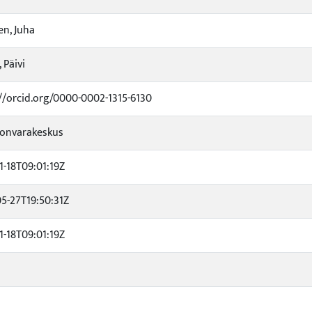
n, Juha
 Päivi
//orcid.org/0000-0002-1315-6130
onvarakeskus
1-18T09:01:19Z
5-27T19:50:31Z
1-18T09:01:19Z