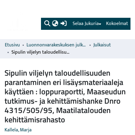
(current)
Selaa Jukuria
Kokoelmat
Etusivu
Luonnonvarakeskuksen julkaisut
Julkaisut
Sipulin viljelyn taloudellisuuden parantaminen eri lisäysmateriaaleja käyttäen : loppuraportti, Maaseudun tutkimus- ja kehittämishanke Dnro 4315/505/95, Maatilatalouden kehittämisrahasto
Sipulin viljelyn taloudellisuuden
parantaminen eri lisäysmateriaaleja
käyttäen : loppuraportti, Maaseudun
tutkimus- ja kehittämishanke Dnro
4315/505/95, Maatilatalouden
kehittämisrahasto
Kallela, Marja