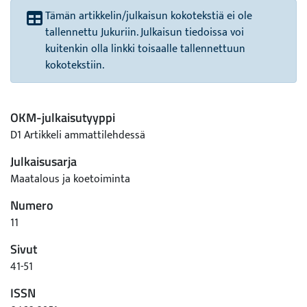
Tämän artikkelin/julkaisun kokotekstiä ei ole
tallennettu Jukuriin. Julkaisun tiedoissa voi
kuitenkin olla linkki toisaalle tallennettuun
kokotekstiin.
OKM-julkaisutyyppi
D1 Artikkeli ammattilehdessä
Julkaisusarja
Maatalous ja koetoiminta
Numero
11
Sivut
41-51
ISSN