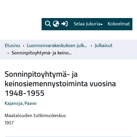
(current)
Selaa Jukuria
Kokoelmat
Etusivu
Luonnonvarakeskuksen julkaisut
Julkaisut
Sonninpitoyhtymä- ja keinosiemennystoiminta vuosina 1948-1955
Sonninpitoyhtymä- ja
keinosiemennystoiminta vuosina
1948-1955
Kajanoja, Paavo
Maatalouden tutkimuskeskus
1957