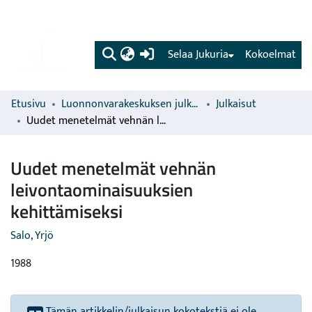
(current)
Selaa Jukuria
Kokoelmat
Etusivu
Luonnonvarakeskuksen julkaisut
Julkaisut
Uudet menetelmät vehnän leivontaominaisuuksien kehittämiseksi
Uudet menetelmät vehnän
leivontaominaisuuksien
kehittämiseksi
Salo, Yrjö
1988
Tämän artikkelin/julkaisun kokotekstiä ei ole