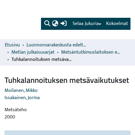
(current)
Selaa Jukuria
Kokoelmat
Etusivu
Luonnonvarakeskusta edeltävien organisaatioiden sarjat
Metlan julkaisusarjat
Metsäntutkimuslaitoksen erillisjulkaisut
Tuhkalannoituksen metsävaikutukset
Tuhkalannoituksen metsävaikutukset
Moilanen, Mikko
Issakainen, Jorma
Metsäteho
2000