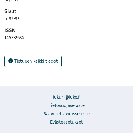
Sivut
p. 92-93
ISSN
1457-263X
Tietueen kaikki tiedot
jukuri@luke.fi
Tietosuojaseloste
Saavutettavuusseloste
Evästeasetukset