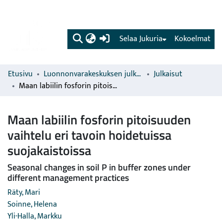
(current)
Selaa Jukuria
Kokoelmat
Etusivu
Luonnonvarakeskuksen julkaisut
Julkaisut
Maan labiilin fosforin pitoisuuden vaihtelu eri tavoin hoidetuissa suojakaistoissa
Maan labiilin fosforin pitoisuuden
vaihtelu eri tavoin hoidetuissa
suojakaistoissa
Seasonal changes in soil P in buffer zones under
different management practices
Räty, Mari
Soinne, Helena
Yli-Halla, Markku