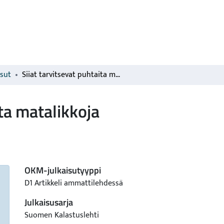
isut
Siiat tarvitsevat puhtaita matalikkoja
ita matalikkoja
OKM-julkaisutyyppi
D1 Artikkeli ammattilehdessä
Julkaisusarja
Suomen Kalastuslehti