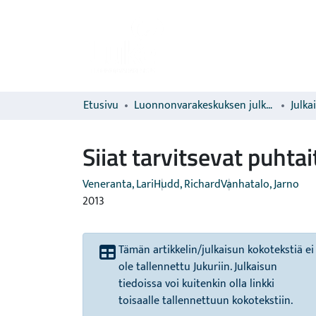
Etusivu
Luonnonvarakeskuksen julkaisut
Julka
Siiat tarvitsevat puhta
Veneranta, Lari
Hudd, Richard
Vanhatalo, Jarno
2013
Tämän artikkelin/julkaisun kokotekstiä ei
ole tallennettu Jukuriin. Julkaisun
tiedoissa voi kuitenkin olla linkki
toisaalle tallennettuun kokotekstiin.