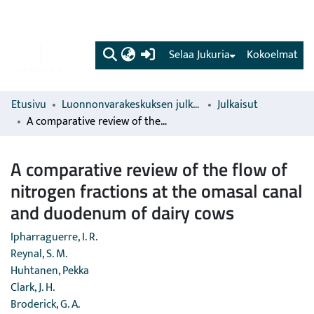
(current)
Selaa Jukuria
Kokoelmat
Etusivu
Luonnonvarakeskuksen julkaisut
Julkaisut
A comparative review of the flow of nitrogen fractions at the omasal canal and duodenum of dairy cows
A comparative review of the flow of
nitrogen fractions at the omasal canal
and duodenum of dairy cows
Ipharraguerre, I. R.
Reynal, S. M.
Huhtanen, Pekka
Clark, J. H.
Broderick, G. A.