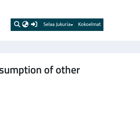
(current)
Selaa Jukuria
Kokoelmat
nsumption of other