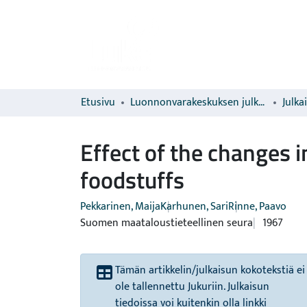
Etusivu
Luonnonvarakeskuksen julkaisut
Julka
Effect of the changes 
foodstuffs
Pekkarinen, Maija
Karhunen, Sari
Rinne, Paavo
Suomen maataloustieteellinen seura
1967
Tämän artikkelin/julkaisun kokotekstiä ei
ole tallennettu Jukuriin. Julkaisun
tiedoissa voi kuitenkin olla linkki