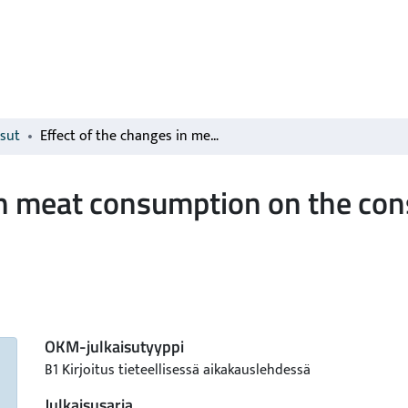
isut
Effect of the changes in meat consumption on the consumption of other foodstuffs
in meat consumption on the co
OKM-julkaisutyyppi
B1 Kirjoitus tieteellisessä aikakauslehdessä
Julkaisusarja