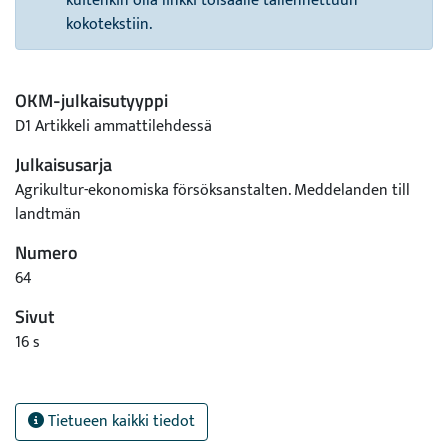
kuitenkin olla linkki toisaalle tallennettuun
kokotekstiin.
OKM-julkaisutyyppi
D1 Artikkeli ammattilehdessä
Julkaisusarja
Agrikultur-ekonomiska försöksanstalten. Meddelanden till
landtmän
Numero
64
Sivut
16 s
Tietueen kaikki tiedot