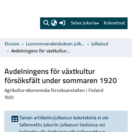
(current)
Selaa Jukuria
Kokoelmat
Etusivu
Luonnonvarakeskuksen julkaisut
Julkaisut
Avdelningens för växtkultur försöksfält under sommaren 1920
Avdelningens för växtkultur
försöksfält under sommaren 1920
Agrikultur-ekonomiska försöksanstalten i Finland
1920
Tämän artikkelin/julkaisun kokotekstiä ei ole
tallennettu Jukuriin. Julkaisun tiedoissa voi