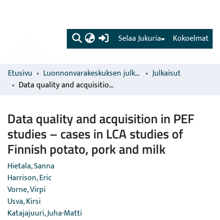
(current)
Selaa Jukuria
Kokoelmat
Etusivu
Luonnonvarakeskuksen julkaisut
Julkaisut
Data quality and acquisition in PEF studies – cases in LCA studies of Finnish potato, pork and milk
Data quality and acquisition in PEF
studies – cases in LCA studies of
Finnish potato, pork and milk
Hietala, Sanna
Harrison, Eric
Vorne, Virpi
Usva, Kirsi
Katajajuuri, Juha-Matti