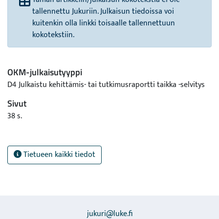
tallennettu Jukuriin. Julkaisun tiedoissa voi
kuitenkin olla linkki toisaalle tallennettuun
kokotekstiin.
OKM-julkaisutyyppi
D4 Julkaistu kehittämis- tai tutkimusraportti taikka -selvitys
Sivut
38 s.
Tietueen kaikki tiedot
jukuri@luke.fi