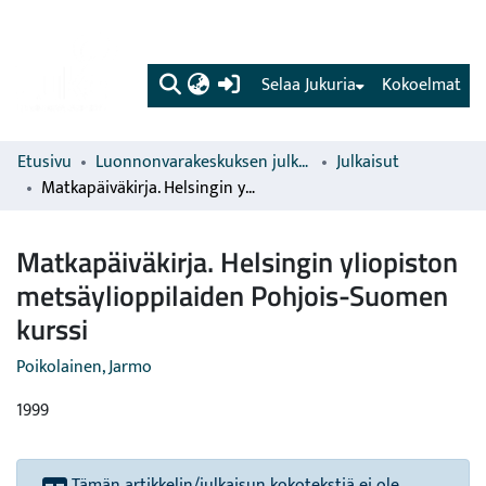
(current)
Selaa Jukuria
Kokoelmat
Etusivu
Luonnonvarakeskuksen julkaisut
Julkaisut
Matkapäiväkirja. Helsingin yliopiston metsäylioppilaiden Pohjois-Suomen kurssi
Matkapäiväkirja. Helsingin yliopiston
metsäylioppilaiden Pohjois-Suomen
kurssi
Poikolainen, Jarmo
1999
Tämän artikkelin/julkaisun kokotekstiä ei ole