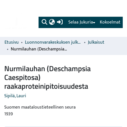
(current)
Selaa Jukuria
Kokoelmat
Etusivu
Luonnonvarakeskuksen julkaisut
Julkaisut
Nurmilauhan (Deschampsia Caespitosa) raakaproteinipitoisuudesta
Nurmilauhan (Deschampsia
Caespitosa)
raakaproteinipitoisuudesta
Sipilä, Lauri
Suomen maataloustieteellinen seura
1939