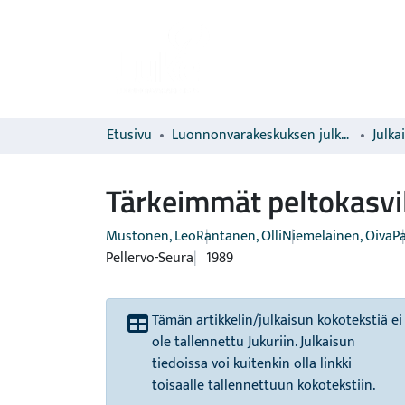
Etusivu
Luonnonvarakeskuksen julkaisut
Julka
Tärkeimmät peltokasvil
Mustonen, Leo
Rantanen, Olli
Niemeläinen, Oiva
Pa
Pellervo-Seura
1989
Tämän artikkelin/julkaisun kokotekstiä ei
ole tallennettu Jukuriin. Julkaisun
tiedoissa voi kuitenkin olla linkki
toisaalle tallennettuun kokotekstiin.