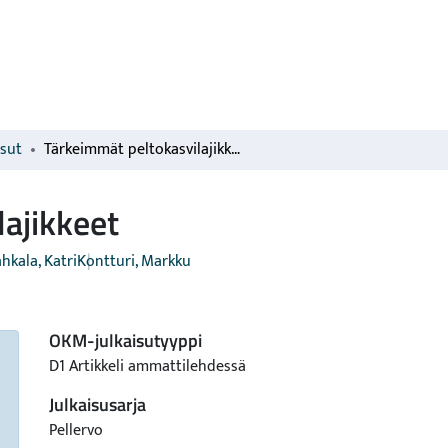
isut
Tärkeimmät peltokasvilajikkeet
ajikkeet
hkala, Katri
Kontturi, Markku
OKM-julkaisutyyppi
D1 Artikkeli ammattilehdessä
Julkaisusarja
Pellervo