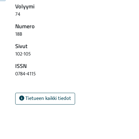
Volyymi
74
Numero
18B
Sivut
102-105
ISSN
0784-4115
Tietueen kaikki tiedot