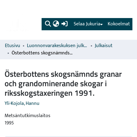
(current)
Selaa Jukuria
Kokoelmat
Etusivu
Luonnonvarakeskuksen julkaisut
Julkaisut
Österbottens skogsnämnds granar och grandominerande skogar i riksskogstaxeringen 1991.
Österbottens skogsnämnds granar
och grandominerande skogar i
riksskogstaxeringen 1991.
Yli-Kojola, Hannu
Metsäntutkimuslaitos
1995