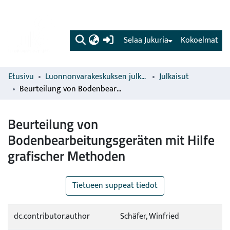
(current)
Selaa Jukuria
Kokoelmat
Etusivu
Luonnonvarakeskuksen julkaisut
Julkaisut
Beurteilung von Bodenbearbeitungsgeräten mit Hilfe grafischer Methoden
Beurteilung von
Bodenbearbeitungsgeräten mit Hilfe
grafischer Methoden
Tietueen suppeat tiedot
dc.contributor.author
Schäfer, Winfried