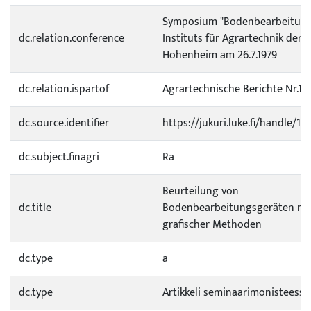
Symposium "Bodenbearbeitung
dc.relation.conference
Instituts für Agrartechnik der U
Hohenheim am 26.7.1979
dc.relation.ispartof
Agrartechnische Berichte Nr.10
dc.source.identifier
https://jukuri.luke.fi/handle/1
dc.subject.finagri
Ra
Beurteilung von
dc.title
Bodenbearbeitungsgeräten mit
grafischer Methoden
dc.type
a
dc.type
Artikkeli seminaarimonisteessa