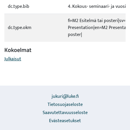
dc.type.bib
4. Kokous- seminaari- ja vuosiki
fi=M2 Esitelmä tai posteri|sv=M
dc.type.okm
Presentation|en=M2 Presentati
poster|
Kokoelmat
Julkaisut
jukuri@luke.fi
Tietosuojaseloste
Saavutettavuusseloste
Evästeasetukset