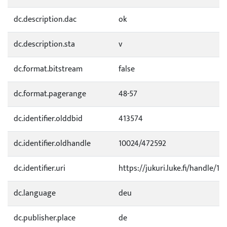
dc.description.dac
ok
dc.description.sta
v
dc.format.bitstream
false
dc.format.pagerange
48-57
dc.identifier.olddbid
413574
dc.identifier.oldhandle
10024/472592
dc.identifier.uri
https://jukuri.luke.fi/handle/11
dc.language
deu
dc.publisher.place
de