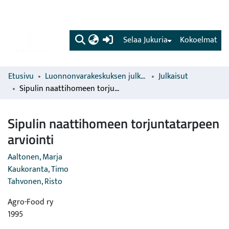
(current)
Selaa Jukuria
Kokoelmat
Etusivu
Luonnonvarakeskuksen julkaisut
Julkaisut
Sipulin naattihomeen torjuntatarpeen arviointi
Sipulin naattihomeen torjuntatarpeen
arviointi
Aaltonen, Marja
Kaukoranta, Timo
Tahvonen, Risto
Agro-Food ry
1995