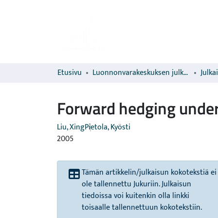
Etusivu
Luonnonvarakeskuksen julkaisut
Julka
Forward hedging under 
Liu, Xing
Pietola, Kyösti
2005
Tämän artikkelin/julkaisun kokotekstiä ei
ole tallennettu Jukuriin. Julkaisun
tiedoissa voi kuitenkin olla linkki
toisaalle tallennettuun kokotekstiin.