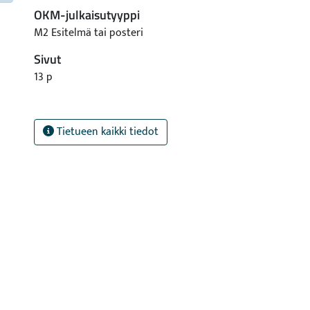
OKM-julkaisutyyppi
M2 Esitelmä tai posteri
Sivut
13 p
Tietueen kaikki tiedot