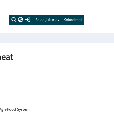
(current)
Selaa Jukuria
Kokoelmat
heat
Agri-Food System .