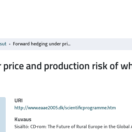
isut
Forward hedging under price and production risk of wheat
price and production risk of w
URI
http://www.eaae2005.dk/scientificprogramme.htm
Kuvaus
Sisältö: CD-rom: The Future of Rural Europe in the Global 