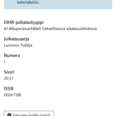
kokotekstiin.
OKM-julkaisutyyppi
A1 Alkuperäisartikkeli tieteellisessä aikakauslehdessä
Julkaisusarja
Luonnon Tutkija
Numero
1
Sivut
20-27
ISSN
0024-7383
Tietueen kaikki tiedot