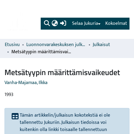
(current)
Selaa Jukuria
Kokoelmat
Etusivu
Luonnonvarakeskuksen julkaisut
Julkaisut
Metsätyypin määrittämisvaikeudet
Metsätyypin määrittämisvaikeudet
Vanha-Majamaa, Ilkka
1993
Tämän artikkelin/julkaisun kokotekstiä ei ole
tallennettu Jukuriin. Julkaisun tiedoissa voi
kuitenkin olla linkki toisaalle tallennettuun