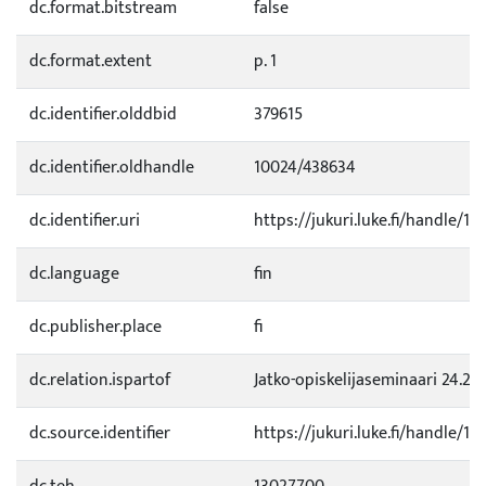
dc.format.bitstream
false
dc.format.extent
p. 1
dc.identifier.olddbid
379615
dc.identifier.oldhandle
10024/438634
dc.identifier.uri
https://jukuri.luke.fi/handle/11
dc.language
fin
dc.publisher.place
fi
dc.relation.ispartof
Jatko-opiskelijaseminaari 24.2.1
dc.source.identifier
https://jukuri.luke.fi/handle/1