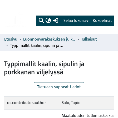
(current)
Selaa Jukuria
Kokoelmat
Etusivu
Luonnonvarakeskuksen julkaisut
Julkaisut
Typpimallit kaalin, sipulin ja porkkanan viljelyssä
Typpimallit kaalin, sipulin ja
porkkanan viljelyssä
Tietueen suppeat tiedot
dc.contributor.author
Salo, Tapio
Maatalouden tutkimuskeskus (