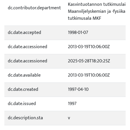
Kasvintuotannon tutkimuslaito
dc.contributor.department
Maanviljelyskemian ja -fysiikan
tutkimusala MKF
dc.date.accepted
1998-01-07
dc.date.accessioned
2013-03-19T10:06:00Z
dc.date.accessioned
2025-05-28T18:20:25Z
dc.date.available
2013-03-19T10:06:00Z
dc.date.created
1997-04-10
dc.date.issued
1997
dc.description.sta
v