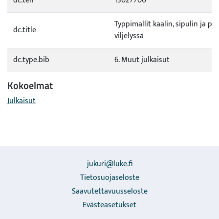
dc.teh
13027700
Typpimallit kaalin, sipulin ja p
dc.title
viljelyssä
dc.type.bib
6. Muut julkaisut
Kokoelmat
Julkaisut
jukuri@luke.fi
Tietosuojaseloste
Saavutettavuusseloste
Evästeasetukset