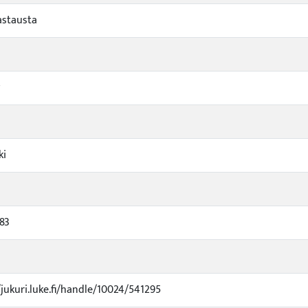
vastausta
ki
83
/jukuri.luke.fi/handle/10024/541295