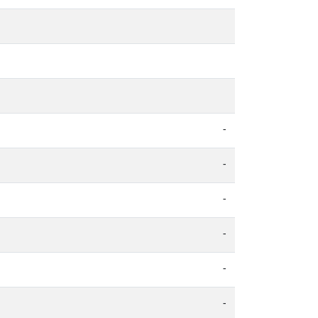
-
-
-
-
-
-