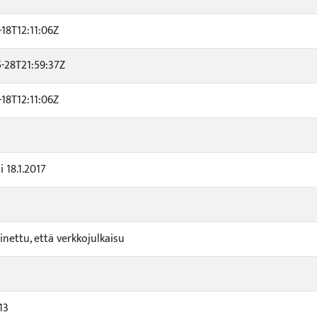
-18T12:11:06Z
-28T21:59:37Z
-18T12:11:06Z
 18.1.2017
inettu, että verkkojulkaisu
13