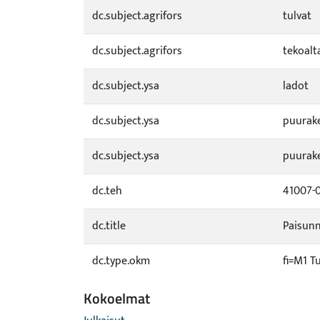
dc.subject.agrifors
tulvat
dc.subject.agrifors
tekoalt
dc.subject.ysa
ladot
dc.subject.ysa
puurak
dc.subject.ysa
puurak
dc.teh
41007-
dc.title
Paisunn
dc.type.okm
fi=M1 T
Kokoelmat