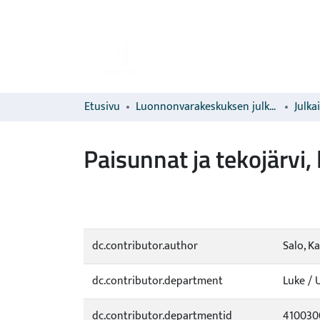
Etusivu
Luonnonvarakeskuksen julkaisut
Julka
Paisunnat ja tekojärvi,
dc.contributor.author
Salo, K
dc.contributor.department
Luke / 
dc.contributor.departmentid
410030