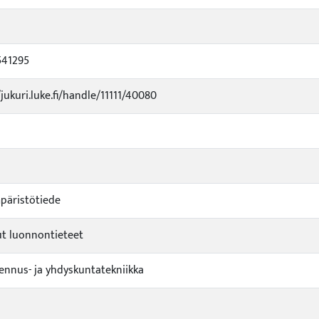
541295
/jukuri.luke.fi/handle/11111/40080
päristötiede
t luonnontieteet
ennus- ja yhdyskuntatekniikka