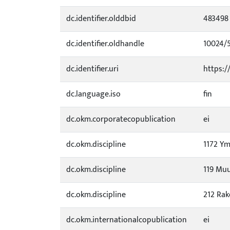
dc.identifier.olddbid
483498
dc.identifier.oldhandle
10024/
dc.identifier.uri
https:/
dc.language.iso
fin
dc.okm.corporatecopublication
ei
dc.okm.discipline
1172 Ym
dc.okm.discipline
119 Muu
dc.okm.discipline
212 Rak
dc.okm.internationalcopublication
ei