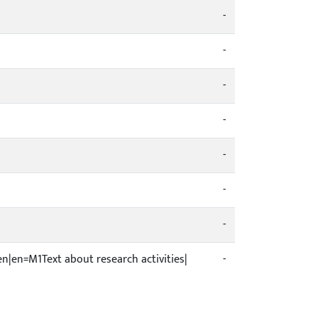
-
-
-
-
-
-
-
en|en=M1Text about research activities|
-