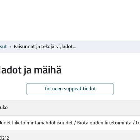
isut
Paisunnat ja tekojärvi, ladot ja mäihä
 ladot ja mäihä
Tietueen suppeat tiedot
auko
Uudet liiketoimintamahdollisuudet / Biotalouden liiketoiminta / 
0212