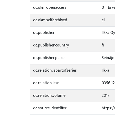
dc.okm.openaccess
0 = Ei 
dc.okm.selfarchived
ei
dc.publisher
Ilkka Oy
dc.publisher.country
fi
dc.publisher.place
Seinäjo
dc.relation.ispartofseries
Ilkka
dc.relation.issn
0356-12
dc.relation.volume
2017
dc.source.identifier
https:/