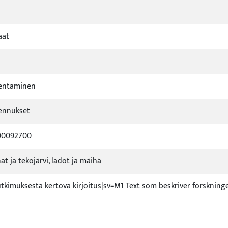
aat
entaminen
ennukset
00092700
at ja tekojärvi, ladot ja mäihä
utkimuksesta kertova kirjoitus|sv=M1 Text som beskriver forskning