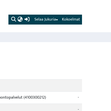
(current)
Selaa Jukuria
Kokoelmat
Luontopalvelut (4100300212)
-
-