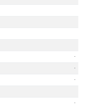
-
-
-
-