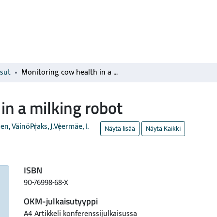
isut
Monitoring cow health in a milking robot
in a milking robot
nen, Väinö
Praks, J.
Veermäe, I.
Näytä lisää
Näytä Kaikki
ISBN
90-76998-68-X
OKM-julkaisutyyppi
A4 Artikkeli konferenssijulkaisussa