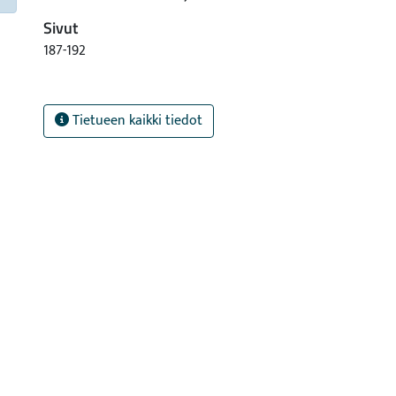
Sivut
187-192
Tietueen kaikki tiedot