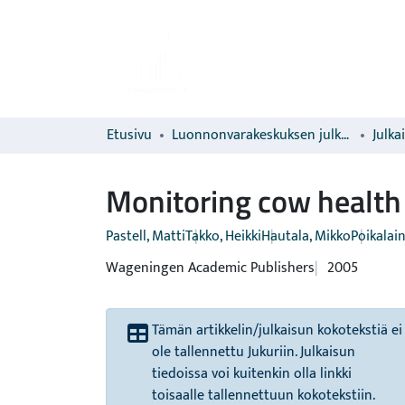
Etusivu
Luonnonvarakeskuksen julkaisut
Julka
Monitoring cow health 
Pastell, Matti
Takko, Heikki
Hautala, Mikko
Poikalai
Wageningen Academic Publishers
2005
Tämän artikkelin/julkaisun kokotekstiä ei
ole tallennettu Jukuriin. Julkaisun
tiedoissa voi kuitenkin olla linkki
toisaalle tallennettuun kokotekstiin.