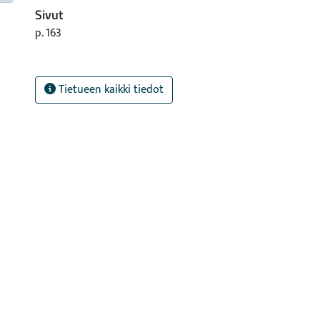
Sivut
p. 163
Tietueen kaikki tiedot