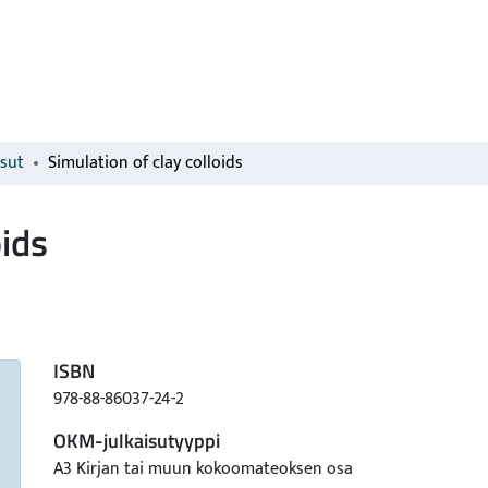
isut
Simulation of clay colloids
oids
ISBN
978-88-86037-24-2
OKM-julkaisutyyppi
A3 Kirjan tai muun kokoomateoksen osa