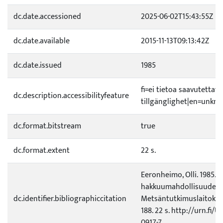
dc.date.accessioned
2025-06-02T15:43:55Z
dc.date.available
2015-11-13T09:13:42Z
dc.date.issued
1985
fi=ei tietoa saavutetta
dc.description.accessibilityfeature
tillgänglighet|en=unknow
dc.format.bitstream
true
dc.format.extent
22 s.
Eeronheimo, Olli. 1985.
hakkuumahdollisuudet.
dc.identifier.bibliographiccitation
Metsäntutkimuslaitokse
188. 22 s. http://urn.fi/
0917-7