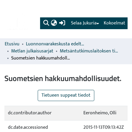
(current)
Selaa Jukuria
Kokoelmat
Etusivu
Luonnonvarakeskusta edeltävien organisaatioiden sarjat
Metlan julkaisusarjat
Metsäntutkimuslaitoksen tiedonantoja
Suometsien hakkuumahdollisuudet.
Suometsien hakkuumahdollisuudet.
Tietueen suppeat tiedot
dc.contributor.author
Eeronheimo, Olli
dc.date.accessioned
2015-11-13T09:13:42Z