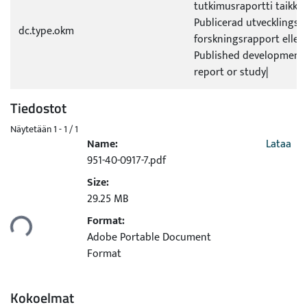
tutkimusraportti taikka 
Publicerad utvecklings- e
dc.type.okm
forskningsrapport eller
Published development 
report or study|
Tiedostot
Näytetään
1 - 1 / 1
Name:
Lataa
951-40-0917-7.pdf
Size:
29.25 MB
Format:
taan...
Adobe Portable Document
Format
Kokoelmat