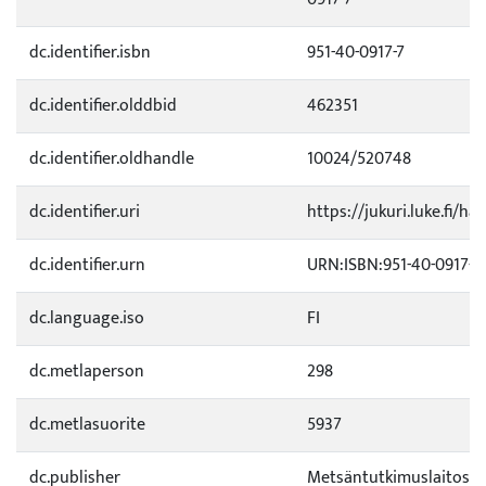
dc.identifier.isbn
951-40-0917-7
dc.identifier.olddbid
462351
dc.identifier.oldhandle
10024/520748
dc.identifier.uri
https://jukuri.luke.fi/ha
dc.identifier.urn
URN:ISBN:951-40-0917-7
dc.language.iso
FI
dc.metlaperson
298
dc.metlasuorite
5937
dc.publisher
Metsäntutkimuslaitos