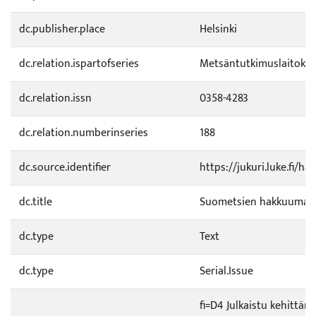
dc.publisher.place
Helsinki
dc.relation.ispartofseries
Metsäntutkimuslaitokse
dc.relation.issn
0358-4283
dc.relation.numberinseries
188
dc.source.identifier
https://jukuri.luke.fi/
dc.title
Suometsien hakkuumahd
dc.type
Text
dc.type
Serial.Issue
fi=D4 Julkaistu kehittämi