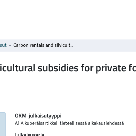
isut
Carbon rentals and silvicultural subsidies for private forests as climate policy instruments
cultural subsidies for private f
OKM-julkaisutyyppi
A1 Alkuperäisartikkeli tieteellisessä aikakauslehdessä
Julkaisusarja