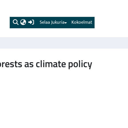
(current)
Selaa Jukuria
Kokoelmat
orests as climate policy