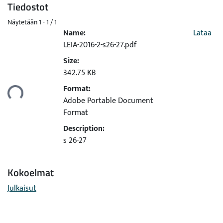
Tiedostot
Näytetään
1 - 1 / 1
Name:
Lataa
LEIA-2016-2-s26-27.pdf
Size:
342.75 KB
Format:
taan...
Adobe Portable Document
Format
Description:
s 26-27
Kokoelmat
Julkaisut