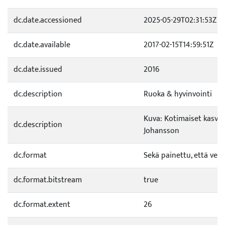
dc.date.accessioned
2025-05-29T02:31:53Z
dc.date.available
2017-02-15T14:59:51Z
dc.date.issued
2016
dc.description
Ruoka & hyvinvointi
Kuva: Kotimaiset kasvik
dc.description
Johansson
dc.format
Sekä painettu, että verk
dc.format.bitstream
true
dc.format.extent
26