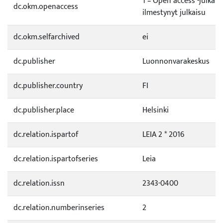
1 = Open access -julkai
dc.okm.openaccess
ilmestynyt julkaisu
dc.okm.selfarchived
ei
dc.publisher
Luonnonvarakeskus
dc.publisher.country
FI
dc.publisher.place
Helsinki
dc.relation.ispartof
LEIA 2 * 2016
dc.relation.ispartofseries
Leia
dc.relation.issn
2343-0400
dc.relation.numberinseries
2