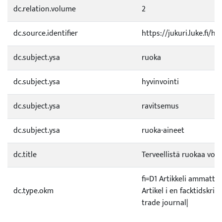
dc.relation.volume
2
dc.source.identifier
https://jukuri.luke.fi/
dc.subject.ysa
ruoka
dc.subject.ysa
hyvinvointi
dc.subject.ysa
ravitsemus
dc.subject.ysa
ruoka-aineet
dc.title
Terveellistä ruokaa voi 
fi=D1 Artikkeli ammatti
dc.type.okm
Artikel i en facktidskrift
trade journal|