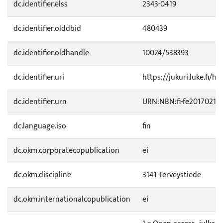
dc.identifier.elss
2343-0419
dc.identifier.olddbid
480439
dc.identifier.oldhandle
10024/538393
dc.identifier.uri
https://jukuri.luke.fi/ha
dc.identifier.urn
URN:NBN:fi-fe20170215
dc.language.iso
fin
dc.okm.corporatecopublication
ei
dc.okm.discipline
3141 Terveystiede
dc.okm.internationalcopublication
ei