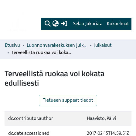
(current)
Selaa Jukuria
Kokoelmat
Etusivu
Luonnonvarakeskuksen julkaisut
Julkaisut
Terveellistä ruokaa voi kokata edullisesti
Terveellistä ruokaa voi kokata
edullisesti
Tietueen suppeat tiedot
dc.contributor.author
Haavisto, Päivi
dc.date.accessioned
2017-02-15T14:59:51Z