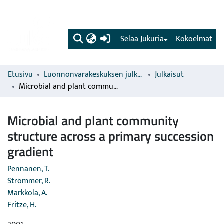
(current)
Selaa Jukuria
Kokoelmat
Etusivu
Luonnonvarakeskuksen julkaisut
Julkaisut
Microbial and plant community structure across a primary succession gradient
Microbial and plant community
structure across a primary succession
gradient
Pennanen, T.
Strömmer, R.
Markkola, A.
Fritze, H.