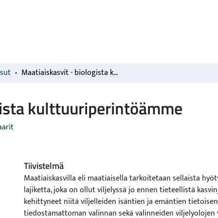
isut
Maatiaiskasvit - biologista kulttuuriperintöämme
gista kulttuuriperintöämme
arit
Tiivistelmä
Maatiaiskasvilla eli maatiaisella tarkoitetaan sellaista hyö
lajiketta, joka on ollut viljelyssä jo ennen tieteellistä kasvi
kehittyneet niitä viljelleiden isäntien ja emäntien tietoisen
tiedostamattoman valinnan sekä valinneiden viljelyolojen 