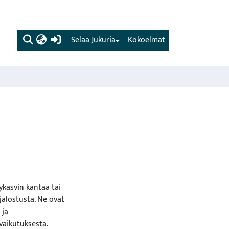
(current)
Selaa Jukuria
Kokoelmat
tykasvin kantaa tai
njalostusta. Ne ovat
 ja
vaikutuksesta.