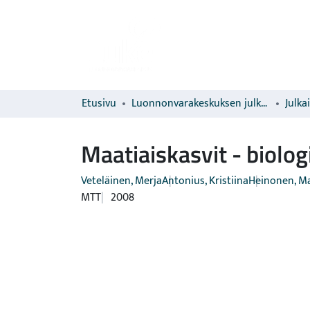
Etusivu
Luonnonvarakeskuksen julkaisut
Julka
Maatiaiskasvit - biolo
Veteläinen, Merja
Antonius, Kristiina
Heinonen, Ma
MTT
2008