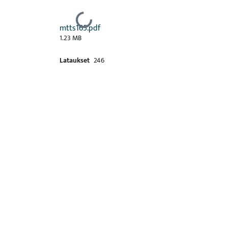
Ladataan...
mtts165.pdf
1.23 MB
Lataukset
246