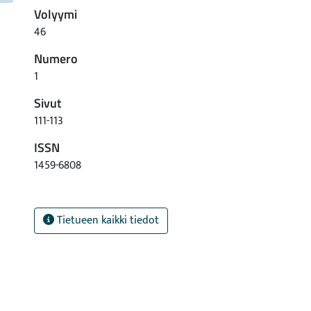
Volyymi
46
Numero
1
Sivut
111-113
ISSN
1459-6808
Tietueen kaikki tiedot