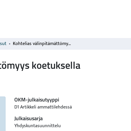
isut
Kohtelias välinpitämättömyys koetuksella
ttömyys koetuksella
OKM-julkaisutyyppi
D1 Artikkeli ammattilehdessä
Julkaisusarja
Yhdyskuntasuunnittelu