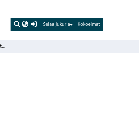
(current)
Selaa Jukuria
Kokoelmat
Asiakasrahoitteinen toiminta Metlassa