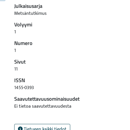
Julkaisusarja
Metsäntutkimus
Volyymi
1
Numero
1
Sivut
11
ISSN
1455-0393
Saavutettavuusominaisuudet
Ei tietoa saavutettavuudesta
Tietueen kaikki tiedot