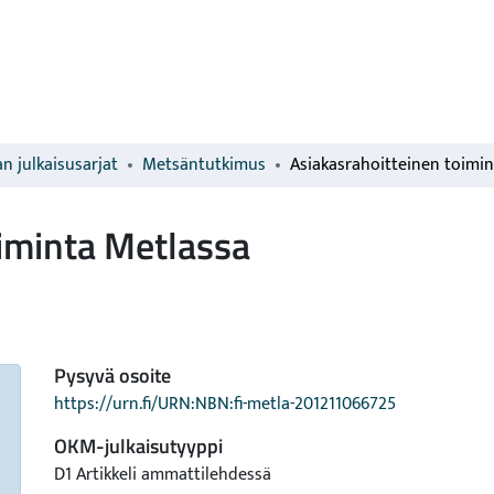
n julkaisusarjat
Metsäntutkimus
oiminta Metlassa
Pysyvä osoite
https://urn.fi/URN:NBN:fi-metla-201211066725
OKM-julkaisutyyppi
D1 Artikkeli ammattilehdessä