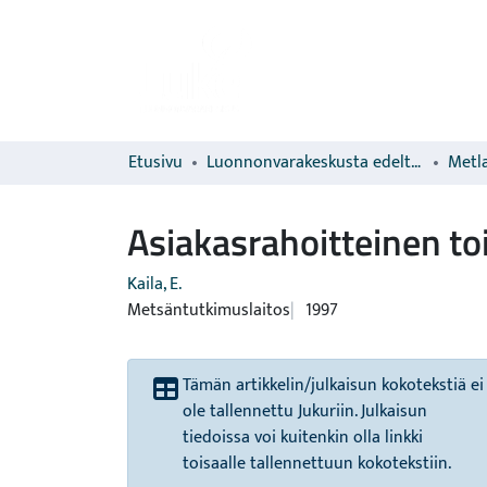
Etusivu
Luonnonvarakeskusta edeltävien organisaatioiden sarjat
Metla
Asiakasrahoitteinen t
Kaila, E.
Metsäntutkimuslaitos
1997
Tämän artikkelin/julkaisun kokotekstiä ei
ole tallennettu Jukuriin. Julkaisun
tiedoissa voi kuitenkin olla linkki
toisaalle tallennettuun kokotekstiin.