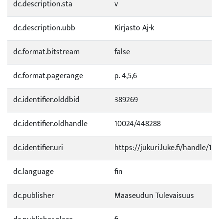
dc.description.sta
v
dc.description.ubb
Kirjasto Aj-k
dc.format.bitstream
false
dc.format.pagerange
p. 4,5,6
dc.identifier.olddbid
389269
dc.identifier.oldhandle
10024/448288
dc.identifier.uri
https://jukuri.luke.fi/handle/11
dc.language
fin
dc.publisher
Maaseudun Tulevaisuus