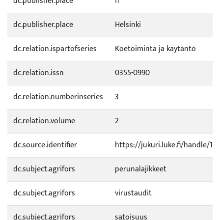
dc.publisher.place
fi
dc.publisher.place
Helsinki
dc.relation.ispartofseries
Koetoiminta ja käytäntö
dc.relation.issn
0355-0990
dc.relation.numberinseries
3
dc.relation.volume
2
dc.source.identifier
https://jukuri.luke.fi/handle/1
dc.subject.agrifors
perunalajikkeet
dc.subject.agrifors
virustaudit
dc.subject.agrifors
satoisuus