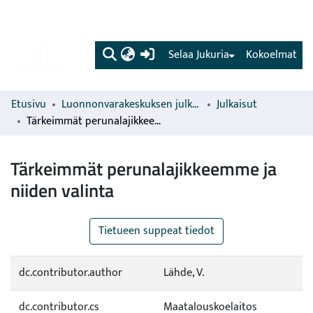
(current)
Selaa Jukuria
Kokoelmat
Etusivu
Luonnonvarakeskuksen julkaisut
Julkaisut
Tärkeimmät perunalajikkeemme ja niiden valinta
Tärkeimmät perunalajikkeemme ja
niiden valinta
Tietueen suppeat tiedot
dc.contributor.author
Lähde, V.
dc.contributor.cs
Maatalouskoelaitos