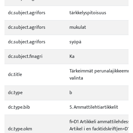
dc.subject.agrifors
tärkkelyspitoisuus
dc.subject.agrifors
mukulat
dc.subject.agrifors
syöpä
dc.subject.finagri
Ka
Tärkeimmät perunalajikkeemme 
dc.title
valinta
dc.type
b
dc.type.bib
5. Ammattilehtiartikkelit
fi=D1 Artikkeli ammattilehdessä
dc.type.okm
Artikel i en facktidskrift|en=D1 A