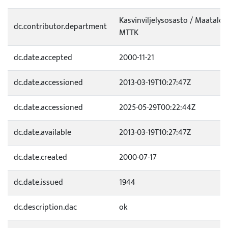
Kasvinviljelysosasto / Maatalou
dc.contributor.department
MTTK
dc.date.accepted
2000-11-21
dc.date.accessioned
2013-03-19T10:27:47Z
dc.date.accessioned
2025-05-29T00:22:44Z
dc.date.available
2013-03-19T10:27:47Z
dc.date.created
2000-07-17
dc.date.issued
1944
dc.description.dac
ok