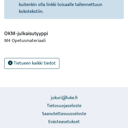
kuitenkin olla linkki toisaalle tallennettuun
kokotekstiin.
OKM-julkaisutyyppi
M4 Opetusmateriaali
Tietueen kaikki tiedot
jukuri@luke.fi
Tietosuojaseloste
Saavutettavuusseloste
Evästeasetukset