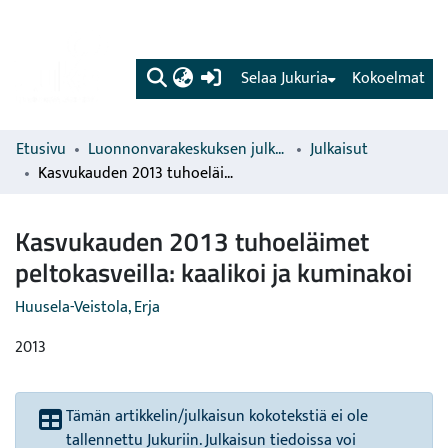
(current)
Selaa Jukuria
Kokoelmat
Etusivu
Luonnonvarakeskuksen julkaisut
Julkaisut
Kasvukauden 2013 tuhoeläimet peltokasveilla: kaalikoi ja kuminakoi
Kasvukauden 2013 tuhoeläimet
peltokasveilla: kaalikoi ja kuminakoi
Huusela-Veistola, Erja
2013
Tämän artikkelin/julkaisun kokotekstiä ei ole
tallennettu Jukuriin. Julkaisun tiedoissa voi