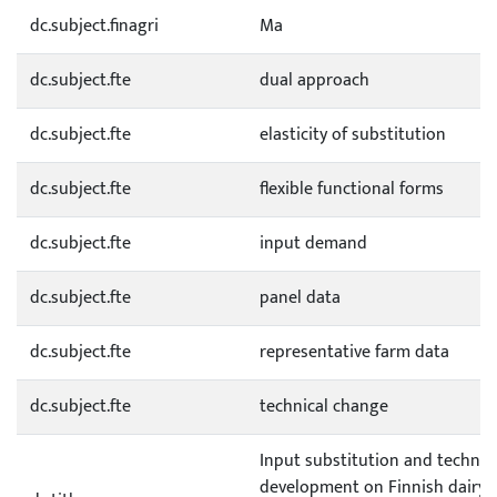
dc.subject.finagri
Ma
dc.subject.fte
dual approach
dc.subject.fte
elasticity of substitution
dc.subject.fte
flexible functional forms
dc.subject.fte
input demand
dc.subject.fte
panel data
dc.subject.fte
representative farm data
dc.subject.fte
technical change
Input substitution and technol
development on Finnish dairy f