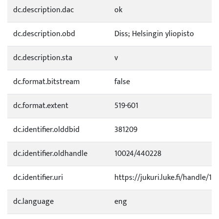
dc.description.dac
ok
dc.description.obd
Diss; Helsingin yliopisto
dc.description.sta
v
dc.format.bitstream
false
dc.format.extent
519-601
dc.identifier.olddbid
381209
dc.identifier.oldhandle
10024/440228
dc.identifier.uri
https://jukuri.luke.fi/handle/11
dc.language
eng