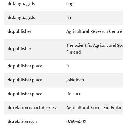
dc.language.ls
eng
dc.language.ls
fin
dc.publisher
Agricultural Research Centre o
The Scientific Agricultural Socie
dc.publisher
Finland
dc.publisher.place
fi
dc.publisher.place
Jokioinen
dc.publisher.place
Helsinki
dc.relation.ispartofseries
Agricultural Science in Finland
dc.relation.issn
0789-600X