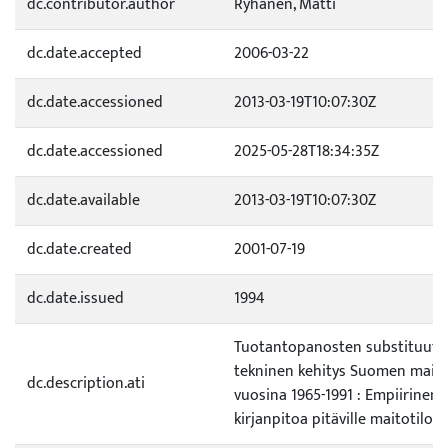
dc.contributor.author
Ryhänen, Matti
dc.date.accepted
2006-03-22
dc.date.accessioned
2013-03-19T10:07:30Z
dc.date.accessioned
2025-05-28T18:34:35Z
dc.date.available
2013-03-19T10:07:30Z
dc.date.created
2001-07-19
dc.date.issued
1994
Tuotantopanosten substituuti
tekninen kehitys Suomen maitot
dc.description.ati
vuosina 1965-1991 : Empiirinen 
kirjanpitoa pitäville maitotiloill