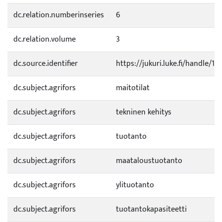
dc.relation.numberinseries
6
dc.relation.volume
3
dc.source.identifier
https://jukuri.luke.fi/handle/1
dc.subject.agrifors
maitotilat
dc.subject.agrifors
tekninen kehitys
dc.subject.agrifors
tuotanto
dc.subject.agrifors
maataloustuotanto
dc.subject.agrifors
ylituotanto
dc.subject.agrifors
tuotantokapasiteetti