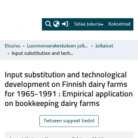
(current)
Selaa Jukuria
Kokoelmat
Etusivu
Luonnonvarakeskuksen julkaisut
Julkaisut
Input substitution and technological development on Finnish dairy farms for 1965-1991 : Empirical application on bookkeeping dairy farms
Input substitution and technological
development on Finnish dairy farms
for 1965-1991 : Empirical application
on bookkeeping dairy farms
Tietueen suppeat tiedot