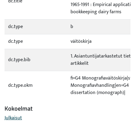
dc.title
1965-1991 : Empirical applicatio
bookkeeping dairy farms
dc.type
b
dc.type
väitöskirja
1. Asiantuntijatarkastetut tietee
dc.type.bib
artikkelit
fi=G4 Monografiaväitöskirja|sv
dc.type.okm
Monografiavhandling|en=G4 Do
dissertation (monograph)|
Kokoelmat
Julkaisut