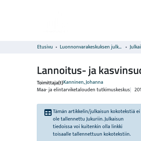
Etusivu
Luonnonvarakeskuksen julkaisut
Julka
Lannoitus- ja kasvinsu
Kanninen, Johanna
Toimittaja(t)
Maa- ja elintarviketalouden tutkimuskeskus
20
Tämän artikkelin/julkaisun kokotekstiä ei
ole tallennettu Jukuriin. Julkaisun
tiedoissa voi kuitenkin olla linkki
toisaalle tallennettuun kokotekstiin.