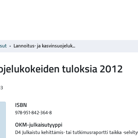
isut
Lannoitus- ja kasvinsuojelukokeiden tuloksia 2012
ojelukokeiden tuloksia 2012
13
ISBN
978-951-842-364-8
OKM-julkaisutyyppi
D4 Julkaistu kehittämis- tai tutkimusraportti taikka -selvity