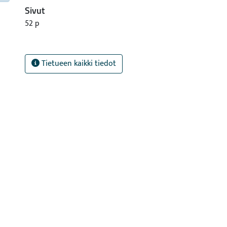
Sivut
52 p
Tietueen kaikki tiedot