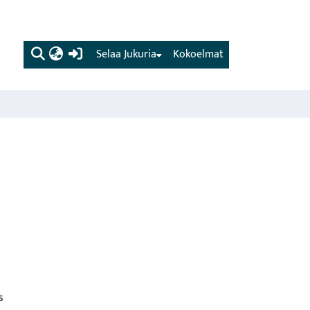
(current)
Selaa Jukuria
Kokoelmat
s