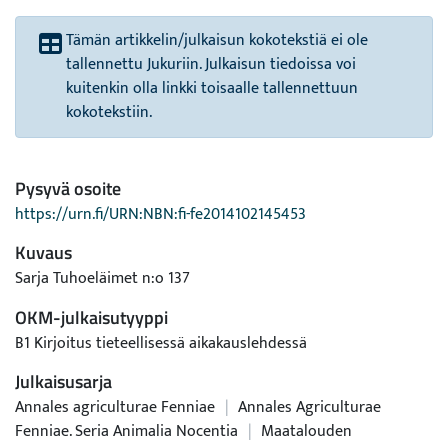
Tämän artikkelin/julkaisun kokotekstiä ei ole
tallennettu Jukuriin. Julkaisun tiedoissa voi
kuitenkin olla linkki toisaalle tallennettuun
kokotekstiin.
Pysyvä osoite
https://urn.fi/URN:NBN:fi-fe2014102145453
Kuvaus
Sarja Tuhoeläimet n:o 137
OKM-julkaisutyyppi
B1 Kirjoitus tieteellisessä aikakauslehdessä
Julkaisusarja
Annales agriculturae Fenniae
|
Annales Agriculturae
Fenniae. Seria Animalia Nocentia
|
Maatalouden