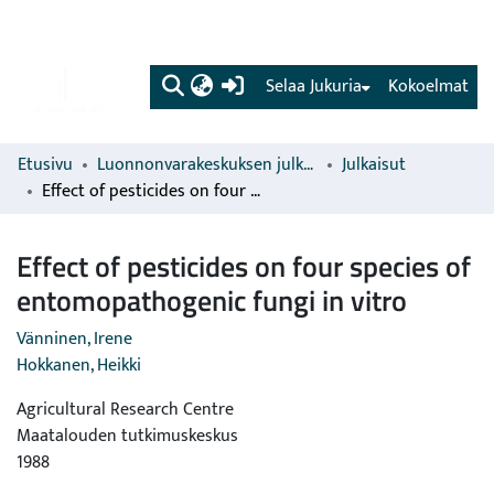
(current)
Selaa Jukuria
Kokoelmat
Etusivu
Luonnonvarakeskuksen julkaisut
Julkaisut
Effect of pesticides on four species of entomopathogenic fungi in vitro
Effect of pesticides on four species of
entomopathogenic fungi in vitro
Vänninen, Irene
Hokkanen, Heikki
Agricultural Research Centre
Maatalouden tutkimuskeskus
1988