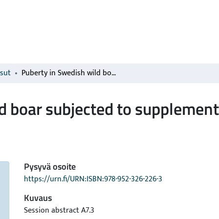
isut
Puberty in Swedish wild boar subjected to supplementary feeding
d boar subjected to supplement
Pysyvä osoite
https://urn.fi/URN:ISBN:978-952-326-226-3
Kuvaus
Session abstract A7.3