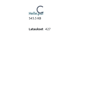
Ladataan...
Helle.pdf
545.5 KB
Lataukset
427