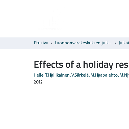
Etusivu
Luonnonvarakeskuksen julkaisut
Julka
Effects of a holiday re
Helle, T.
Hallikainen, V.
Särkelä, M.
Haapalehto, M.
Ni
2012