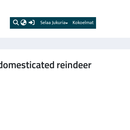
(current)
Selaa Jukuria
Kokoelmat
i-domesticated reindeer