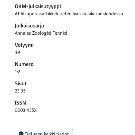
OKM-julkaisutyyppi
A1 Alkuperäisartikkeli tieteellisessä aikakauslehdessä
Julkaisusarja
Annales Zoologici Fennici
Volyymi
49
Numero
1-2
Sivut
23-35
ISSN
0003-455X
Tietueen kaikki tiedot