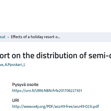
isut
Effects of a holiday resort on the distribution of semi-domesticated reindeer
sort on the distribution of sem
va, A.
Puoskari, J.
Pysyvä osoite
https://urn.fi/URN:NBN:fi-fe201706227431
URI
http://www.sekj.org/PDF/anz49-free/anz49-023i.pdf