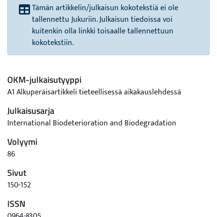
Tämän artikkelin/julkaisun kokotekstiä ei ole
tallennettu Jukuriin. Julkaisun tiedoissa voi
kuitenkin olla linkki toisaalle tallennettuun
kokotekstiin.
OKM-julkaisutyyppi
A1 Alkuperäisartikkeli tieteellisessä aikakauslehdessä
Julkaisusarja
International Biodeterioration and Biodegradation
Volyymi
86
Sivut
150-152
ISSN
0964-8305