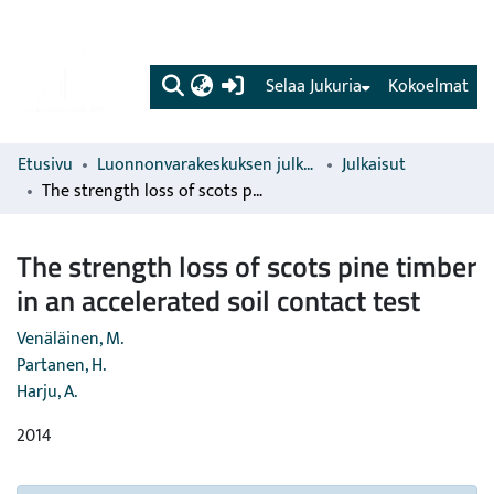
(current)
Selaa Jukuria
Kokoelmat
Etusivu
Luonnonvarakeskuksen julkaisut
Julkaisut
The strength loss of scots pine timber in an accelerated soil contact test
The strength loss of scots pine timber
in an accelerated soil contact test
Venäläinen, M.
Partanen, H.
Harju, A.
2014