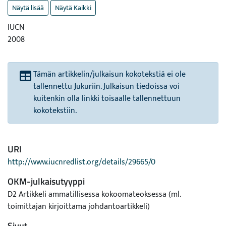
Näytä lisää
Näytä Kaikki
IUCN
2008
Tämän artikkelin/julkaisun kokotekstiä ei ole
tallennettu Jukuriin. Julkaisun tiedoissa voi
kuitenkin olla linkki toisaalle tallennettuun
kokotekstiin.
URI
http://www.iucnredlist.org/details/29665/0
OKM-julkaisutyyppi
D2 Artikkeli ammatillisessa kokoomateoksessa (ml.
toimittajan kirjoittama johdantoartikkeli)
Sivut