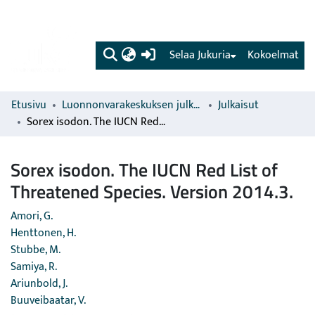
(current)
Selaa Jukuria
Kokoelmat
Etusivu
Luonnonvarakeskuksen julkaisut
Julkaisut
Sorex isodon. The IUCN Red List of Threatened Species. Version 2014.3.
Sorex isodon. The IUCN Red List of
Threatened Species. Version 2014.3.
Amori, G.
Henttonen, H.
Stubbe, M.
Samiya, R.
Ariunbold, J.
Buuveibaatar, V.