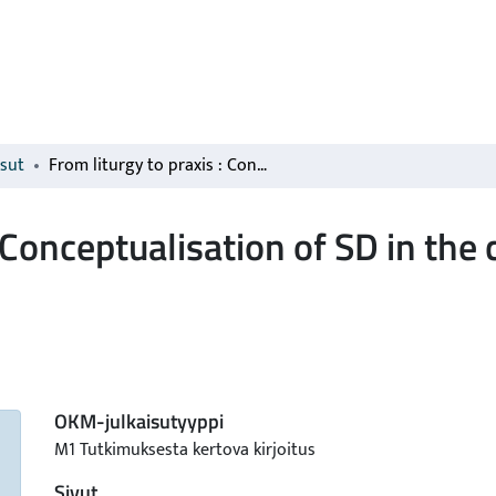
isut
From liturgy to praxis : Conceptualisation of SD in the context of municipal catering
: Conceptualisation of SD in the
OKM-julkaisutyyppi
M1 Tutkimuksesta kertova kirjoitus
Sivut