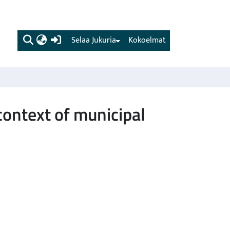
(current)
Selaa Jukuria
Kokoelmat
 context of municipal