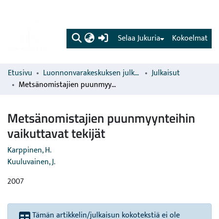
(current)
Selaa Jukuria
Kokoelmat
Etusivu
Luonnonvarakeskuksen julkaisut
Julkaisut
Metsänomistajien puunmyynteihin vaikuttavat tekijät
Metsänomistajien puunmyynteihin
vaikuttavat tekijät
Karppinen, H.
Kuuluvainen, J.
2007
Tämän artikkelin/julkaisun kokotekstiä ei ole