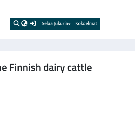
(current)
Selaa Jukuria
Kokoelmat
e Finnish dairy cattle