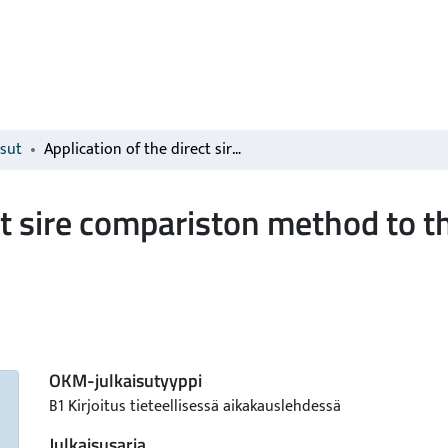
isut
Application of the direct sire compariston method to the Finnish dairy cattle population
ct sire compariston method to th
OKM-julkaisutyyppi
B1 Kirjoitus tieteellisessä aikakauslehdessä
Julkaisusarja