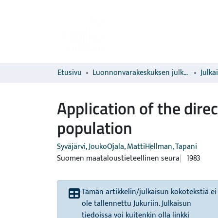
Etusivu
Luonnonvarakeskuksen julkaisut
Julka
Application of the dire
population
Syväjärvi, Jouko
Ojala, Matti
Hellman, Tapani
Suomen maataloustieteellinen seura
1983
Tämän artikkelin/julkaisun kokotekstiä ei
ole tallennettu Jukuriin. Julkaisun
tiedoissa voi kuitenkin olla linkki